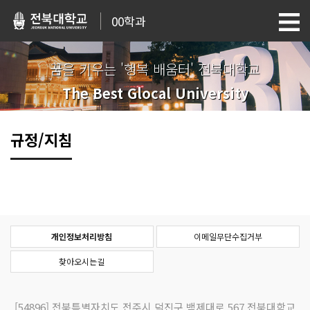
00학과
꿈을 키우는 '행복 배움터' 전북대학교
The Best Glocal University
규정/지침
개인정보처리방침
이메일무단수집거부
찾아오시는길
[54896]
전북특별자치도 전주시 덕진구 백제대로 567 전북대학교