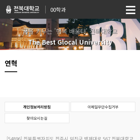
00학과
꿈을 키우는 '행복 배움터' 전북대학교
The Best Glocal University
연혁
개인정보처리방침
이메일무단수집거부
찾아오시는길
[54896]
전북특별자치도 전주시 덕진구 백제대로 567 전북대학교