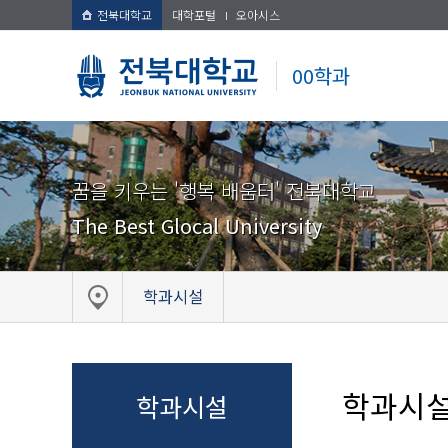
전북대학교
대학포털
오아시스
00학과
꿈을 키우는 '행복 배움터' 전북대학교
The Best Glocal University
학과시설
학과시
학과시설