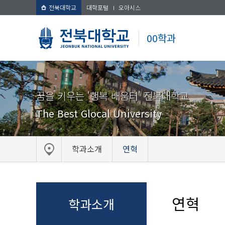
전북대학교
대학포털
오아시스
00학과
꿈을 키우는 '행복 배움터' 전북대학교
The Best Glocal University
학과소개
연혁
연혁
학과소개