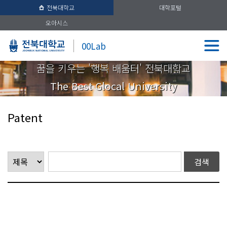
전북대학교
대학포털
오아시스
00Lab
꿈을 키우는 '행복 배움터' 전북대학교
The Best Glocal University
Patent