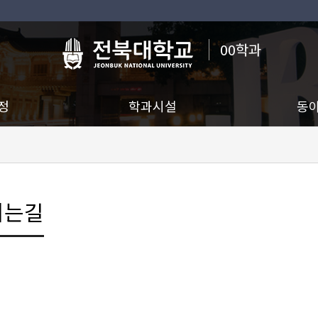
00학과
정
학과시설
동
시는길