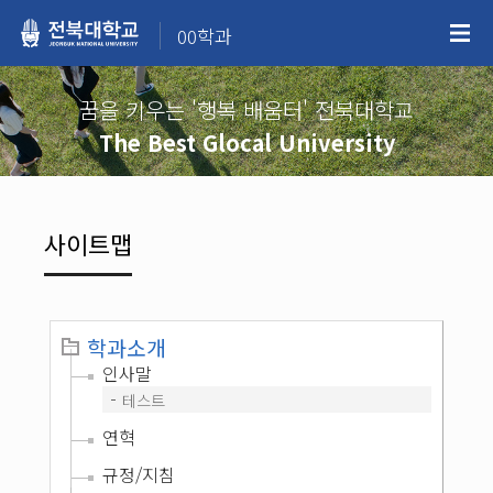
00학과
꿈을 키우는 '행복 배움터' 전북대학교
The Best Glocal University
사이트맵
학과소개
인사말
테스트
연혁
규정/지침