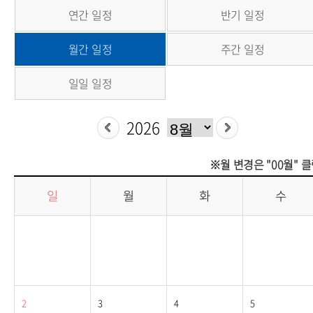
연간 일정
반기 일정
월간 일정
주간 일정
일일 일정
※월 변경은 "00월" 
일
월
화
수
2
3
4
5