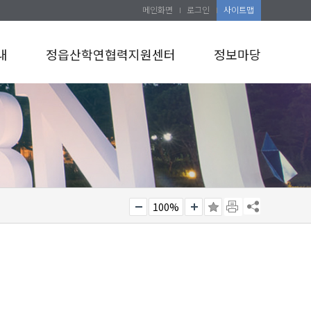
메인화면
로그인
사이트맵
내
정읍산학연협력지원센터
정보마당
100%