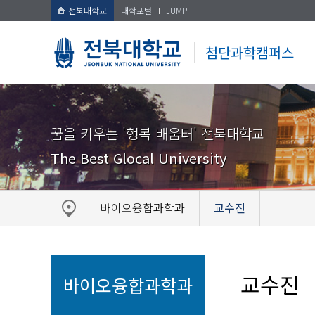
전북대학교
대학포털
JUMP
첨단과학캠퍼스
꿈을 키우는 '행복 배움터' 전북대학교
The Best Glocal University
바이오융합과학과
교수진
교수진
바이오융합과학과