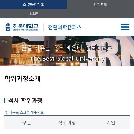
전북대학교
대학포털
JUMP
첨단과학캠퍼스
꿈을 키우는 '행복 배움터' 전북대학교
The Best Glocal University
학위과정소개
석사 학위과정
구분
학위과정
계열