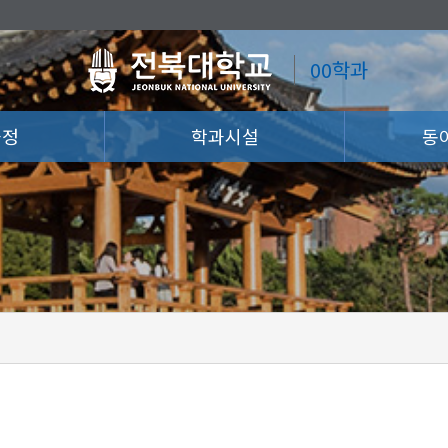
00학과
과정
학과시설
동