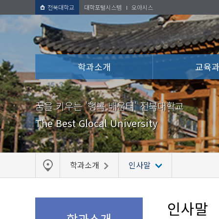
전북대학교
대학포털시스템
오아시스
학과소개
교육
꿈을 키우는 '행복 배움터' 전북대학교
The Best Glocal University
학과소개
인사말
인사말
학과소개