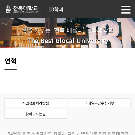
00학과
꿈을 키우는 '행복 배움터' 전북대학교
The Best Glocal University
연혁
개인정보처리방침
이메일무단수집거부
찾아오시는길
[54896]
전북특별자치도 전주시 덕진구 백제대로 567 전북대학교