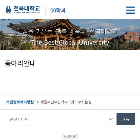
00학과
꿈을 키우는 '행복 배움터' 전북대학교
The Best Glocal University
동아리안내
개인정보처리방침
이메일무단수집거부
찾아오시는길
[54896]