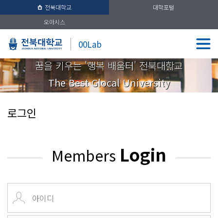
전북대학교
대학포털
오아시스
00Lab
꿈을 키우는 '행복 배움터' 전북대학교
The Best Glocal University
로그인
Login
Members