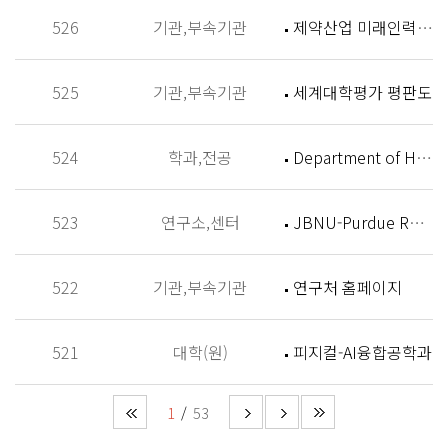
526
기관,부속기관
제약산업 미래인력 양성센터 홈페이지
525
기관,부속기관
세계대학평가 평판도
524
학과,전공
Department of History
523
연구소,센터
JBNU-Purdue Research Institute (JPRI)
522
기관,부속기관
연구처 홈페이지
521
대학(원)
피지컬-AI융합공학과
1
53