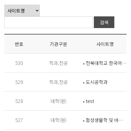
번호
기관구분
사이트명
530
학과,전공
전북대학교 한국어학과
529
학과,전공
도시공학과
528
대학(원)
test
527
대학(원)
합성생물학 및 바이오신소재개발 연구실 (Synthetic Biology and Biomaterials Lab,SBBL)