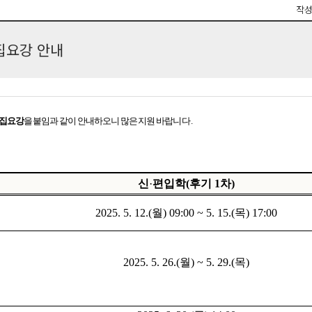
작
모집요강 안내
모집요강
을 붙임과 같이 안내하오니 많은 지원
바랍
니다
.
신
·
편입학
(
후기
1
차
)
2025. 5. 12.(
월
) 09:00 ~ 5. 15.(
목
) 17:00
2025. 5. 26.(
월
) ~ 5. 29.(목)